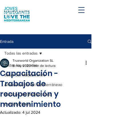
Entrada
Todas las entradas
Trueworld Organization SL
Todas las entradas
8 may 2023
1 min de lectura
Capacitación -
Salud del Mediterráneo
Trabajos de
Alfabetización del Mediterráneao
recuperación y
Derecho del Mediterráneo
mantenimiento
Embarcaciones
Actualizado:
4 jul 2024