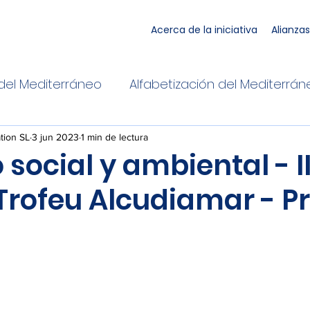
Acerca de la iniciativa
Alianzas
del Mediterráneo
Alfabetización del Mediterrá
o
Embarcaciones
tion SL
3 jun 2023
1 min de lectura
social y ambiental - II
Trofeu Alcudiamar - Pr