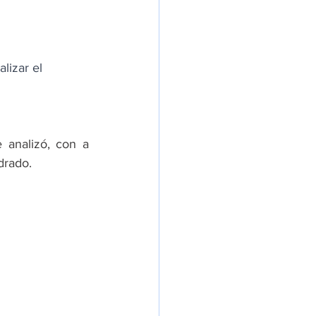
lizar el 
 
 analizó, con a 
drado.