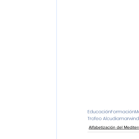
Educación
Formación
M
Trofeo Alcudiamar
wind
Alfabetización del Medite