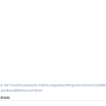
ar de Fondo
Fundación Palma Aquarium
Projecte Home
CLEANW
 pirates
LIBERA
ecoembes
rráneao