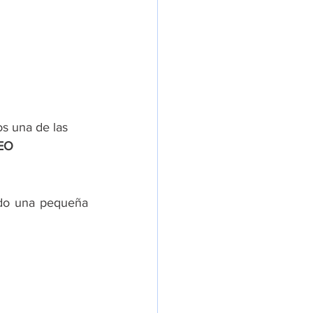
os una de las 
EO 
ndo una pequeña 