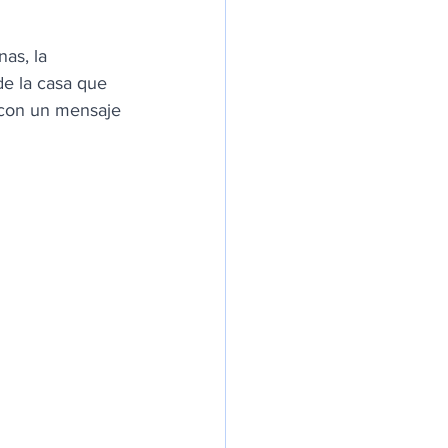
as, la 
de la casa que 
 con un mensaje 