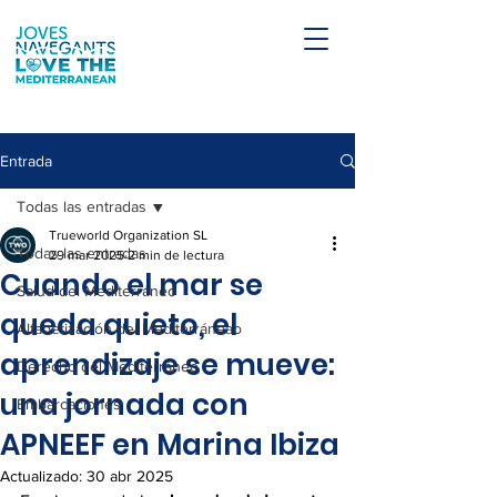
Entrada
Todas las entradas
Trueworld Organization SL
Todas las entradas
29 mar 2025
2 min de lectura
Cuando el mar se
Salud del Mediterráneo
queda quieto, el
Alfabetización del Mediterráneao
aprendizaje se mueve:
Derecho del Mediterráneo
una jornada con
Embarcaciones
APNEEF en Marina Ibiza
Actualizado:
30 abr 2025