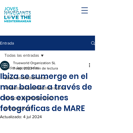
Entrada
Todas las entradas
Trueworld Organization SL
Todas las entradas
7 sept 2023
1 min de lectura
Ibiza se sumerge en el
Salud del Mediterráneo
mar balear a través de
Alfabetización del Mediterráneao
dos exposiciones
Derecho del Mediterráneo
fotográficas de MARE
Embarcaciones
Actualizado:
4 jul 2024