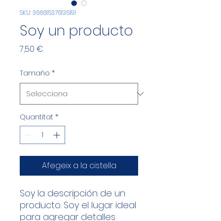
SKU: 366615376135191
Soy un producto
Price
7,50 €
Tamaño
*
Quantitat
*
Afegeix a la cistella
Soy la descripción de un 
producto. Soy el lugar ideal 
para agregar detalles 