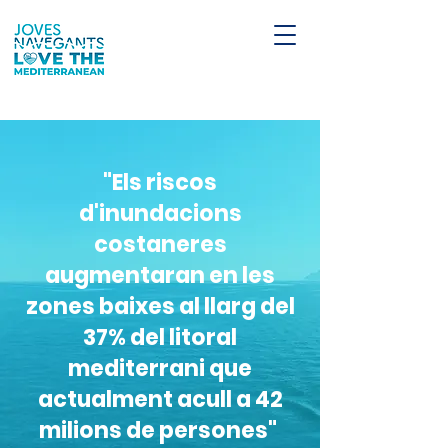
"Els riscos
d'inundacions
costaneres
augmentaran en les
zones baixes al llarg del
37% del litoral
mediterrani que
actualment acull a 42
milions de persones"