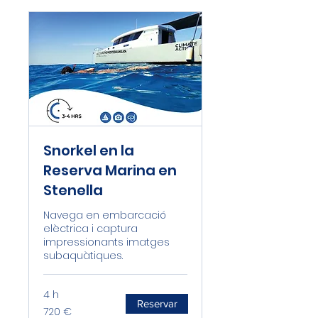
Snorkel en la
Reserva Marina en
Stenella
Navega en embarcació
elèctrica i captura
impressionants imatges
subaquàtiques.
4 h
Reservar
720
720 €
euros