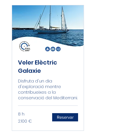
Veler Elèctric
Galaxie
Disfruta d'un dia
d'exploració mentre
contribueixes a la
conservació del Mediterrani.
8 h
Reservar
2.100
2.100 €
euros