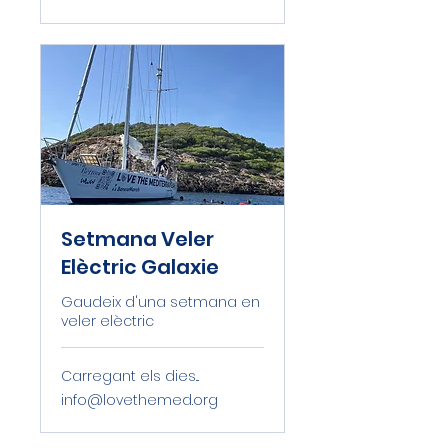
Setmana Veler
Elèctric Galaxie
Gaudeix d'una setmana en
veler elèctric
Carregant els dies...
info@lovethemed.org
info@lovethemed.org