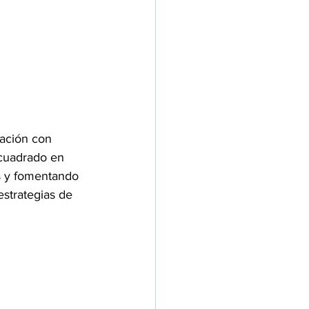
ración con 
 cuadrado en 
as y fomentando 
estrategias de 