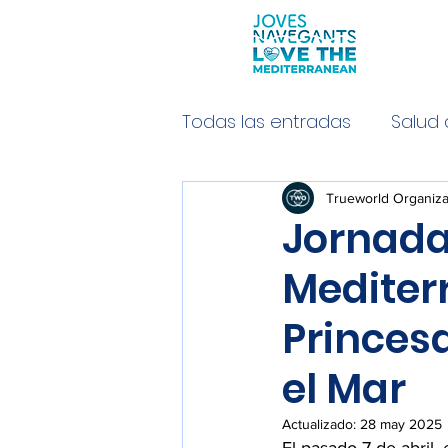
Todas las entradas
Salud 
Derecho del Mediterráne
Trueworld Organiza
Jornada
Mediterr
Princes
el Mar
Actualizado:
28 may 2025