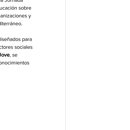
la Jornada 
ucación sobre 
ganizaciones y 
iterráneo.
diseñados para 
tores sociales 
Jove
, se 
onocimientos 