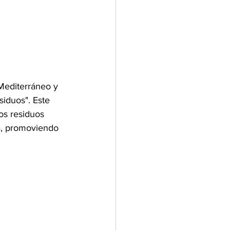
 Mediterráneo y 
iduos". Este 
os residuos 
a, promoviendo 