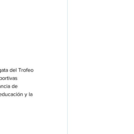
gata del Trofeo 
portivas 
ancia de 
educación y la 