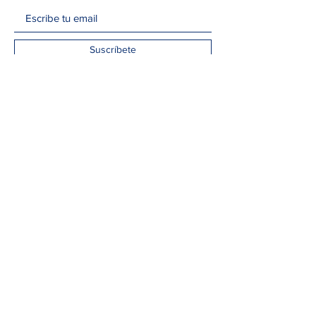
Suscríbete
Edificio Closell - Germans Lumiere 3, planta 2,
07121 Palma
info@lovethemed.org
+34 971 262 154
Síguenos