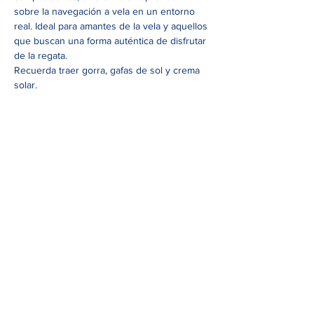
sobre la navegación a vela en un entorno 
real. Ideal para amantes de la vela y aquellos 
que buscan una forma auténtica de disfrutar 
de la regata.
Recuerda traer gorra, gafas de sol y crema 
solar.
Edificio Closell - Germans Lumiere 3, planta 2,
07121 Palma
info@lovethemed.org