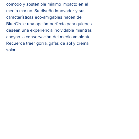
cómodo y sostenible mínimo impacto en el 
medio marino. Su diseño innovador y sus 
características eco-amigables hacen del 
BlueCircle una opción perfecta para quienes 
desean una experiencia inolvidable mientras 
apoyan la conservación del medio ambiente.
Recuerda traer gorra, gafas de sol y crema 
solar.
Edificio Closell - Germans Lumiere 3, planta 2,
07121 Palma