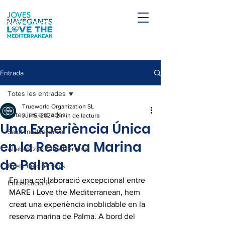
Entrada
Totes les entrades
Trueworld Organization SL
Totes les entrades
Jul 15, 2024
2 min de lectura
Una Experiència Única
Salut mediterrània
en la Reserva Marina
Alfabetització mediterrània
de Palma
Drets mediterranis
En una col·laboració excepcional entre 
Embarcacions
MARE i Love the Mediterranean, hem 
creat una experiència inoblidable en la 
reserva marina de Palma. A bord del 