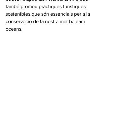
també promou pràctiques turístiques 
sostenibles que són essencials per a la 
conservació de la nostra mar balear i 
oceans.
Uneix-te a nosaltres en aquesta 
aventura i descobreix la màgia del món 
submarí mentre contribueixes a la seva 
protecció!
Reserva sortida
Salut mediterrània
Drets mediterranis