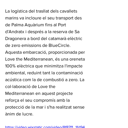
La logística del trasllat dels cavallets 
marins va incloure el seu transport des 
de Palma Aquàrium fins al Port 
d'Andratx i després a la reserva de Sa 
Dragonera a bord del catamarà elèctric 
de zero emissions de BlueCircle. 
Aquesta embarcació, proporcionada per 
Love the Mediterranean, és una oreneta 
100% elèctrica que minimitza l'impacte 
ambiental, reduint tant la contaminació 
acústica com la de combustió a zero. La 
col·laboració de Love the 
Mediterranean en aquest projecte 
reforça el seu compromís amb la 
protecció de la mar i s'ha realitzat sense 
ànim de lucre.
https://video.wixstatic.com/video/8f87f1_1fd94