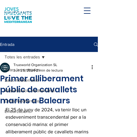
Entrada
Totes les entrades
Trueworld Organization SL
Totes les entrades
Jun 25, 2024
2 min de lectura
Primer alliberament
Salut mediterrània
públic de cavallets
Alfabetització mediterrània
marins a Balears
Drets mediterranis
El 25 de juny de 2024, va tenir lloc un 
Embarcacions
esdeveniment transcendental per a la 
conservació marina: el primer 
alliberament públic de cavallets marins 