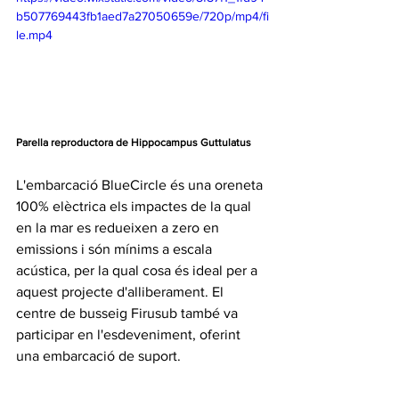
b507769443fb1aed7a27050659e/720p/mp4/fi
le.mp4
Parella reproductora de Hippocampus Guttulatus
L'embarcació BlueCircle és una oreneta 
100% elèctrica els impactes de la qual 
en la mar es redueixen a zero en 
emissions i són mínims a escala 
acústica, per la qual cosa és ideal per a 
aquest projecte d'alliberament. El 
centre de busseig Firusub també va 
participar en l'esdeveniment, oferint 
una embarcació de suport.