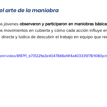
l arte de la maniobra
os jóvenes 
observaron y participaron en maniobras básica
s movimientos en cubierta y cómo cada acción influye en
directa y lúdica de descubrir el trabajo en equipo que req
ic.com/video/8f87f1_b731229a3e4047848a14f4a403335f78/1080p/