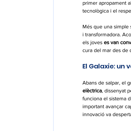
primer apropament al 
tecnològica i el respec
Més que una simple so
i transformadora. Aco
els joves 
es van conv
cura del mar des de d
El Galaxie: un 
Abans de salpar, el g
elèctrica
, dissenyat 
funciona el sistema d
important avançar ca
innovació va desperta