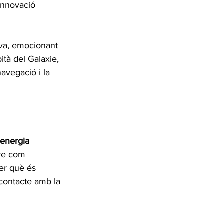
innovació 
iva, emocionant 
tà del Galaxie, 
navegació i la 
 energia 
re com 
per què és 
contacte amb la 