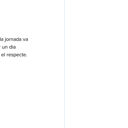
la jornada va 
r un dia 
 el respecte.