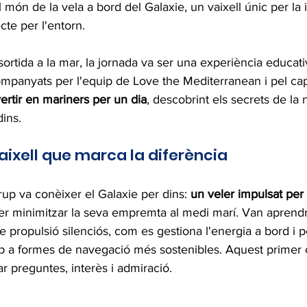
món de la vela a bord del Galaxie, un vaixell únic per la 
te per l'entorn.    
rtida a la mar, la jornada va ser una experiència educat
mpanyats per l'equip de Love the Mediterranean i pel capi
ertir en mariners per un dia
, descobrint els secrets de la 
ins.
vaixell que marca la diferència
rup va conèixer el Galaxie per dins: 
un veler impulsat per
per minimitzar la seva empremta al medi marí. Van aprend
e propulsió silenciós, com es gestiona l'energia a bord i 
p a formes de navegació més sostenibles. Aquest primer 
r preguntes, interès i admiració.