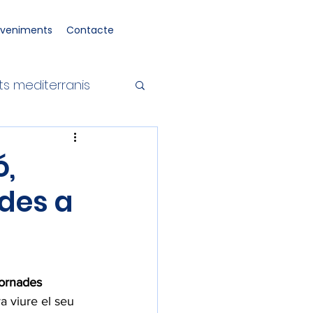
eveniments
Contacte
ts mediterranis
ó,
des a
ornades 
a viure el seu 