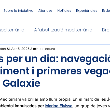
Sobre la iniciativa
Aliances
Notícies
Experiències
Esd
mediterrània
Alfabetització mediterrània
Dre
tion SL
Apr 5, 2025
2 min de lectura
 per un dia: navegaci
iment i primeres vega
 Galaxie
l Mediterrani va brillar amb llum pròpia. En el marc de les 
J
mbiental impulsades per 
Marina Eivissa
, un grup de joves v