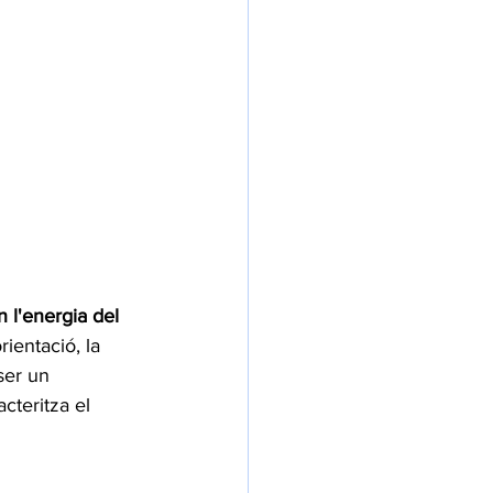
 l'energia del 
ientació, la 
ser un 
cteritza el 