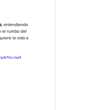
s
, entendiendo 
 el rumbo del 
uiere la vida a 
mp4/file.mp4