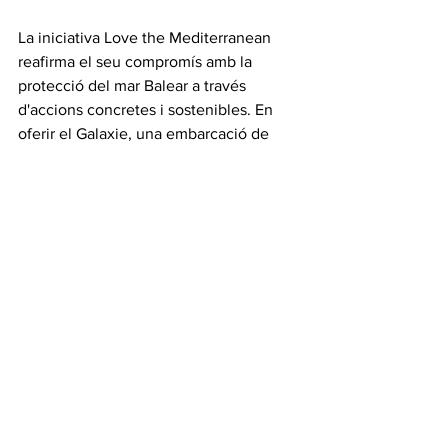
La iniciativa Love the Mediterranean 
reafirma el seu compromís amb la 
protecció del mar Balear a través 
d'accions concretes i sostenibles. En 
oferir el Galaxie, una embarcació de 
zero emissions, per als tallers, es va 
demostrar com és possible gaudir de la 
bellesa natural de la Mediterrània sense 
generar impactes negatius al medi 
ambient. Subratllant axì la importància 
d'integrar solucions de baix impacte, 
com ara la navegació elèctrica, en 
activitats lúdiques de divulgació i 
sensibilització al voltant del mar i sobre 
la protecció dels ecosistemes marins, 
com ara les praderies de posidònia, 
essencials per mitigar el canvi climàtic.