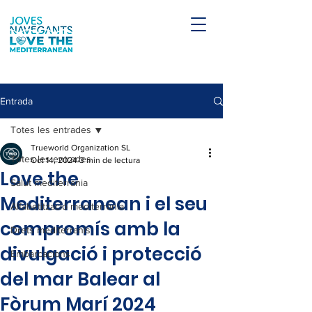
Entrada
Totes les entrades
Trueworld Organization SL
Totes les entrades
Oct 14, 2024
3 min de lectura
Love the
Salut mediterrània
Mediterranean i el seu
Alfabetització mediterrània
compromís amb la
Drets mediterranis
divulgació i protecció
Embarcacions
del mar Balear al
Fòrum Marí 2024